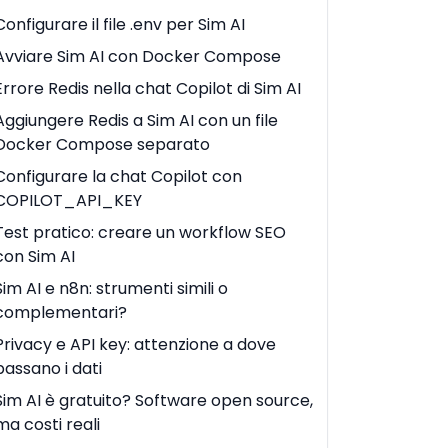
Configurare il file .env per Sim AI
Avviare Sim AI con Docker Compose
Errore Redis nella chat Copilot di Sim AI
Aggiungere Redis a Sim AI con un file
Docker Compose separato
Configurare la chat Copilot con
COPILOT_API_KEY
Test pratico: creare un workflow SEO
con Sim AI
Sim AI e n8n: strumenti simili o
complementari?
Privacy e API key: attenzione a dove
passano i dati
Sim AI è gratuito? Software open source,
ma costi reali