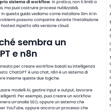
oprio sistema di workflow
. In pratica, non ti limiti a
 ma puoi costruire processi riutilizzabili,
ti. In questa guida vediamo come installare Sim AI in
 problemi possono comparire durante l’installazione
f-hosted rispetto alla versione cloud.
rché sembra un
GPT e n8n
nsata per creare workflow basati su intelligenza
uesto: ChatGPT è una chat, n8n è un sistema di
ere insieme queste due logiche.
 usare modelli AI, gestire input e output, lavorare
ntelligenti. Per esempio, puoi creare un workflow
enera un’analisi SEO, oppure un sistema che
 per YouTube, oppure ancora un processo che