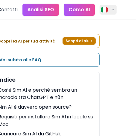
Contatti
Analisi SEO
Corso AI
Scopri la AI per tua attività
Scopri di piu
>
Vai subito alle FAQ
Indice
Cos’è Sim AI e perché sembra un
incrocio tra ChatGPT e n8n
Sim AI è davvero open source?
Requisiti per installare Sim AI in locale su
Mac
Scaricare Sim AI da GitHub