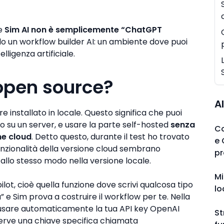
he
Sim AI non è semplicemente “ChatGPT
irlo un workflow builder AI: un ambiente dove puoi
lligenza artificiale.
open source?
Al
e installato in locale. Questo significa che puoi
 o su un server, e usare la parte self-hosted
senza
C
ne cloud
. Detto questo, durante il test ho trovato
e 
funzionalità della versione cloud sembrano
pr
allo stesso modo nella versione locale.
Mi
lot, cioè quella funzione dove scrivi qualcosa tipo
lo
e Sim prova a costruire il workflow per te. Nella
usare automaticamente la tua API key OpenAI
St
 serve una chiave specifica chiamata