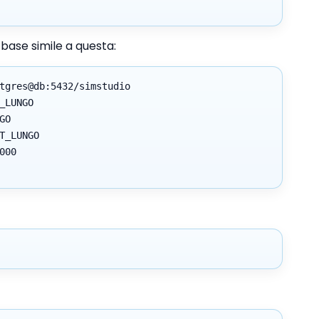
 base simile a questa:
tgres@db:5432/simstudio
_LUNGO
GO
T_LUNGO
000