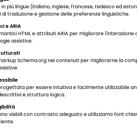
le in più lingue (italiano, inglese, francese, tedesco ed esto
i di traduzione e gestione delle preferenze linguistiche.
ci e ARIA
mantici HTML e attributi ARIA per migliorare l'interazione c
gie assistive.
rutturati
rkup Schema.org nei contenuti per migliorarne la com
ssistive.
ssibile
rogettata per essere intuitiva e facilmente utilizzabile 
descrittivi e struttura logica.
bilità
ono visibili con contrasto adeguato e utilizziamo font chiari
ciente.