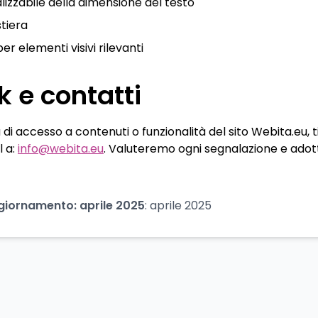
zzabile della dimensione del testo
stiera
er elementi visivi rilevanti
 e contatti
tà di accesso a contenuti o funzionalità del sito Webita.eu, t
 a:
info@webita.eu
.
Valuteremo ogni segnalazione e ado
ggiornamento: aprile 2025
:
aprile 2025