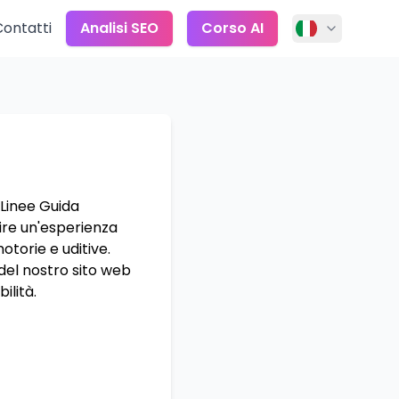
Contatti
Analisi SEO
Corso AI
 Linee Guida
tire un'esperienza
motorie e uditive.
 del nostro sito web
ilità.