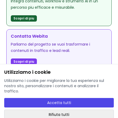
Integra contenuti, workflow e strumenti AI in un
percorso piu efficace e misurabile.
Scopri di piu
Contatta Webita
Parliamo del progetto se vuoi trasformare i
contenuti in traffico e lead reali.
Scopri di piu
Utilizziamo i cookie
Utilizziamo i cookie per migliorare la tua esperienza sul
nostro sito, personalizzare i contenuti e analizzare il
traffico.
© 2025 Webita - P.IVA: EE102810237
Accetta tutti
Privacy Policy
Termini di servizio
AI Governance
Rifiuta tutti