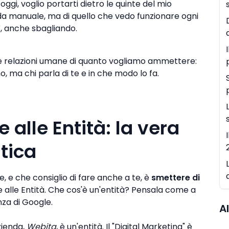
ggi, voglio portarti dietro le quinte del mio
 da manuale, ma di quello che vedo funzionare ogni
ì, anche sbagliando.
alle relazioni umane di quanto vogliamo ammettere:
 ma chi parla di te e in che modo lo fa.
 alle Entità: la vera
tica
, e che consiglio di fare anche a te, è
smettere di
e alle Entità. Che cos'è un'entità? Pensala come a
za di Google.
Al
zienda,
Webita
, è un'entità. Il "Digital Marketing" è