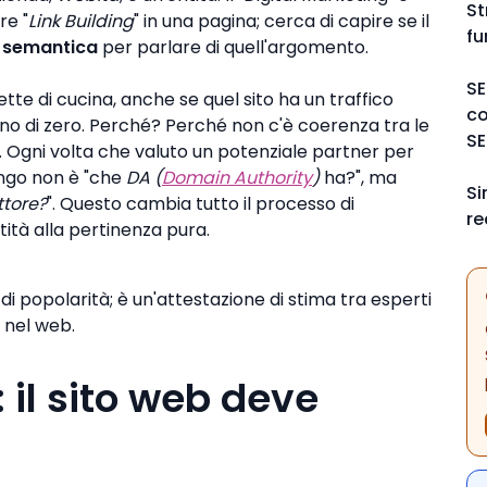
St
re "
Link Building
" in una pagina; cerca di capire se il
fu
à semantica
per parlare di quell'argomento.
SE
cette di cucina, anche se quel sito ha un traffico
co
no di zero. Perché? Perché non c'è coerenza tra le
SE
uto. Ogni volta che valuto un potenziale partner per
ngo non è "che
DA (
Domain Authority
)
ha?", ma
Si
ttore?
". Questo cambia tutto il processo di
re
tità alla pertinenza pura.
di popolarità; è un'attestazione di stima tra esperti
 nel web.
 il sito web deve