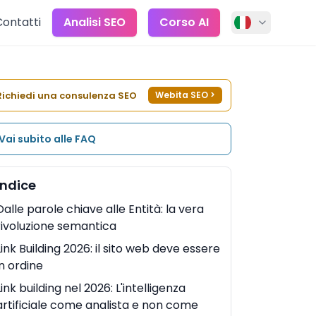
Contatti
Analisi SEO
Corso AI
Richiedi una consulenza SEO
Webita SEO
>
Vai subito alle FAQ
Indice
Dalle parole chiave alle Entità: la vera
rivoluzione semantica
Link Building 2026: il sito web deve essere
in ordine
Link building nel 2026: L'intelligenza
artificiale come analista e non come