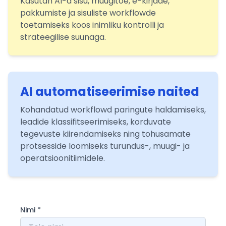
Kasutan AI-d sisu, muugitoe, e-kirjade,
pakkumiste ja sisuliste workflowde
toetamiseks koos inimliku kontrolli ja
strateegilise suunaga.
AI automatiseerimise naited
Kohandatud workflowd paringute haldamiseks,
leadide klassifitseerimiseks, korduvate
tegevuste kiirendamiseks ning tohusamate
protsesside loomiseks turundus-, muugi- ja
operatsioonitiimidele.
Nimi
*