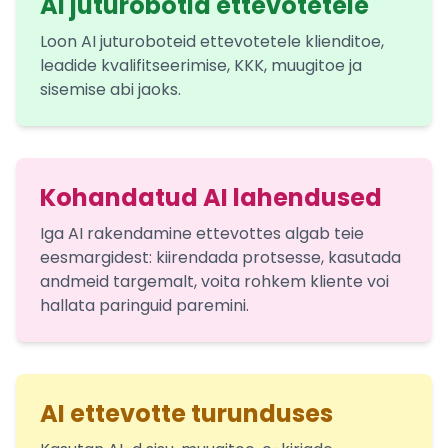
AI juturobotid ettevotetele
Loon AI juturoboteid ettevotetele klienditoe,
leadide kvalifitseerimise, KKK, muugitoe ja
sisemise abi jaoks.
Kohandatud AI lahendused
Iga AI rakendamine ettevottes algab teie
eesmargidest: kiirendada protsesse, kasutada
andmeid targemalt, voita rohkem kliente voi
hallata paringuid paremini.
AI ettevotte turunduses