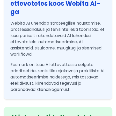
ettevotetes koos Webita AI-
ga
Webita AI uhendab strateegilise noustamise,
protsessianaluusi ja tehisintellekti tooriistad, et
luua pariselt rakendatavaid AI lahendusi
ettevotetele: automatiseerimine, AI
assistendid, sisuloome, muugitugi ja sisemised
workflowd.
Eesmark on tuua AI ettevottesse selgete
prioriteetide, realistliku ajakava ja praktiliste AI
automatiseerimise naidetega, mis tostavad
efektiivsust, kiirendavad tegevusi ja
parandavad kliendikogemust.