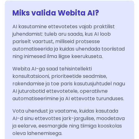
Miks valida Webita AI?
AI kasutamine ettevotetes vajab praktilist
juhendamist: tuleb aru saada, kus AI loob
pariselt vaartust, milliseid protsesse
automatiseerida ja kuidas uhendada tooriistad
ning inimesed ilma liigse keerukuseta.
Webita AI-ga saad tehisintellekti
konsultatsiooni, prioriteetide seadmise,
rakendamise ja toe paris kasutusjuhtudel nagu
AI juturobotid ettevotetele, operatiivne
automatiseerimine ja AI ettevotte turunduses.
Vota uhendust ja vaatame, kuidas kasutada
AI-d sinu ettevottes jark-jargulise, moodetava
ja eelarve, eesmargide ning tiimiga kooskolas
oleva lahenemisega.