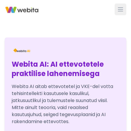
Webita AI: AI ettevotetele
praktilise lahenemisega
Webita AI aitab ettevotetel ja VKE-del votta
tehisintellekti kasutusele kasulikul,
jatkusuutlikul ja tulemustele suunatud viisil.
Mitte ainult teooria, vaid reaalsed
kasutusjuhud, selged tegevusplaanid ja AI
rakendamine ettevottes.