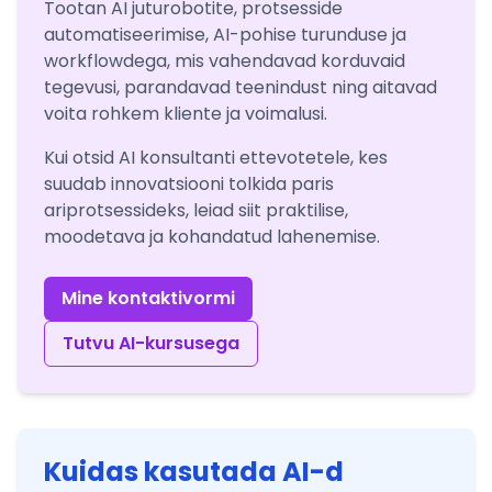
Tootan AI juturobotite, protsesside
automatiseerimise, AI-pohise turunduse ja
workflowdega, mis vahendavad korduvaid
tegevusi, parandavad teenindust ning aitavad
voita rohkem kliente ja voimalusi.
Kui otsid AI konsultanti ettevotetele, kes
suudab innovatsiooni tolkida paris
ariprotsessideks, leiad siit praktilise,
moodetava ja kohandatud lahenemise.
Mine kontaktivormi
Tutvu AI-kursusega
Kuidas kasutada AI-d