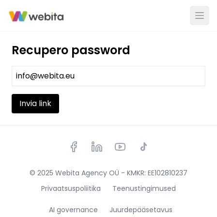
Recupero password
Invia link
© 2025 Webita Agency OÜ - KMKR: EE102810237
Privaatsuspoliitika
Teenustingimused
AI governance
Juurdepääsetavus